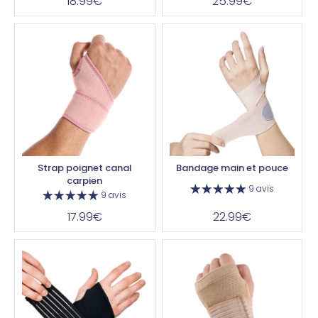
18.99€
25.99€
Strap poignet canal
Bandage main et pouce
carpien
9 avis
9 avis
17.99€
22.99€