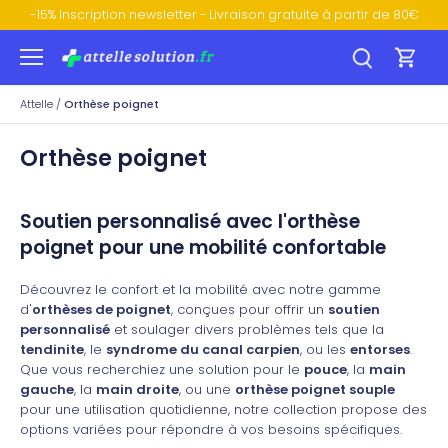
Passer
-15% Inscription newsletter - Livraison gratuite à partir de 80€
au
contenu
Attelle
/
Orthèse poignet
Orthèse poignet
Soutien personnalisé avec l'orthèse
poignet pour une mobilité confortable
Découvrez le confort et la mobilité avec notre gamme
d'
orthèses de poignet
, conçues pour offrir un
soutien
personnalisé
et soulager divers problèmes tels que la
tendinite
, le
syndrome du canal carpien
, ou les
entorses
.
Que vous recherchiez une solution pour le
pouce
, la
main
gauche
, la
main droite
, ou une
orthèse poignet souple
pour une utilisation quotidienne, notre collection propose des
options variées pour répondre à vos besoins spécifiques.