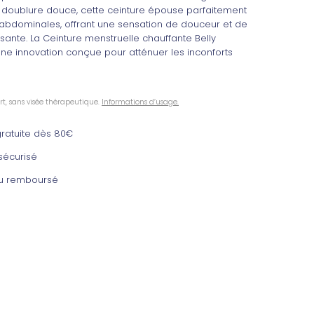
 doublure douce, cette ceinture épouse parfaitement
abdominales, offrant une sensation de douceur et de
sante. La Ceinture menstruelle chauffante Belly
une innovation conçue pour atténuer les inconforts
rt, sans visée thérapeutique.
Informations d’usage.
 gratuite dès 80€
sécurisé
 ou remboursé