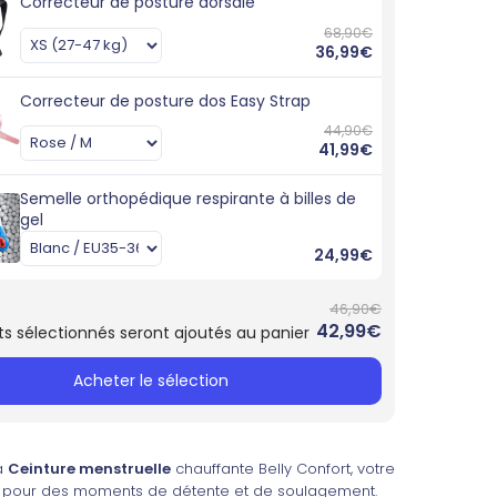
Correcteur de posture dorsale
68,90€
36,99€
Correcteur de posture dos Easy Strap
44,90€
41,99€
Semelle orthopédique respirante à billes de
gel
24,99€
46,90€
42,99€
ts sélectionnés seront ajoutés au panier
Acheter le sélection
a
Ceinture menstruelle
chauffante Belly Confort, votre
le pour des moments de détente et de soulagement.