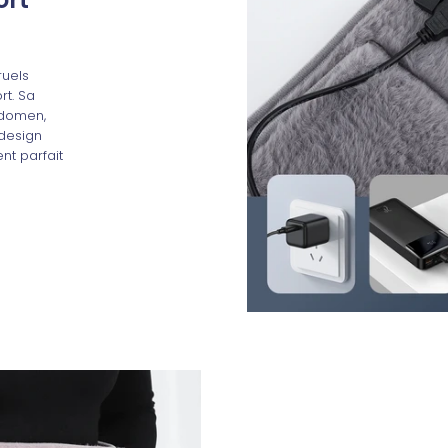
ruels
rt. Sa
bdomen,
 design
nt parfait