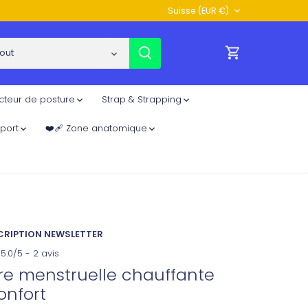
Devise
Suisse (EUR €)
out
cteur de posture
Strap & Strapping
 sport
❤️‍🩹 Zone anatomique
NSCRIPTION NEWSLETTER
5.0/5 - 2 avis
re menstruelle chauffante
onfort