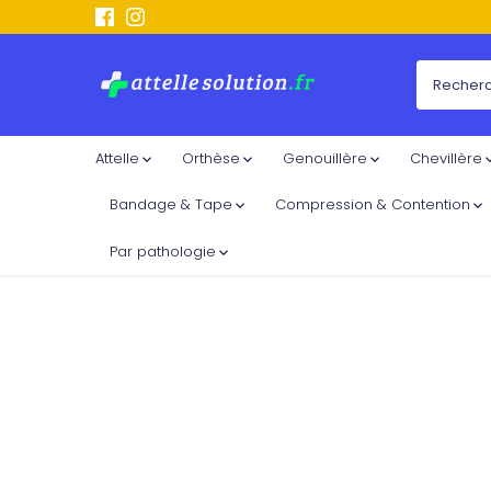
Passer
au
contenu
Attelle
Orthèse
Genouillère
Chevillère
Bandage & Tape
Compression & Contention
Par pathologie