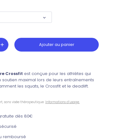
Ajouter au panier
re Crossfit
est conçue pour les athlètes qui
 soutien maximal lors de leurs entraînements
tamment les squats, le Crossfit et le deadlift.
rt, sans visée thérapeutique.
Informations d’usage.
 gratuite dès 80€
sécurisé
 ou remboursé