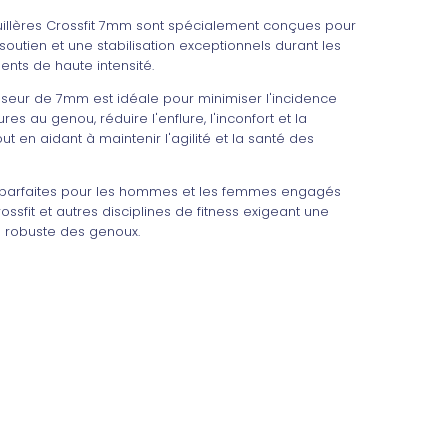
illères Crossfit 7mm sont spécialement conçues pour
 soutien et une stabilisation exceptionnels durant les
nts de haute intensité.
sseur de 7mm est idéale pour minimiser l'incidence
res au genou, réduire l'enflure, l'inconfort et la
out en aidant à maintenir l'agilité et la santé des
t parfaites pour les hommes et les femmes engagés
ossfit et autres disciplines de fitness exigeant une
n robuste des genoux.