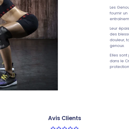
Les Genou
fournir un
entraîneme
Leur épai
des blessu
douleur, t
genoux.
Elles son
dans le Cr
protectio
Avis Clients