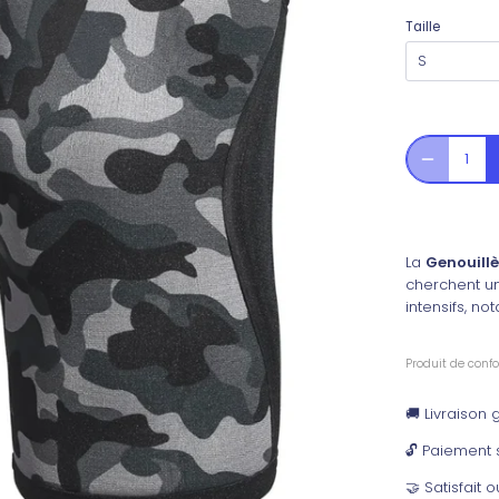
Taille
S
La
Genouillè
cherchent un
intensifs, no
Produit de confo
🚚 Livraison
🔓 Paiement 
🤝 Satisfait