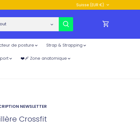
Devise
Suisse (EUR €)
out
cteur de posture
Strap & Strapping
 sport
❤️‍🩹 Zone anatomique
NSCRIPTION NEWSLETTER
lère Crossfit