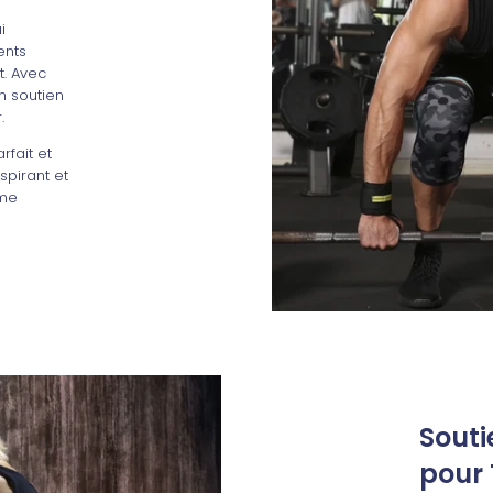
i
ents
t. Avec
n soutien
.
fait et
spirant et
ême
Souti
pour 