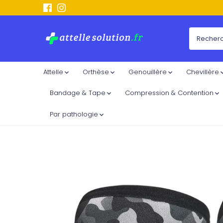
Passer
au
contenu
Attelle
Orthèse
Genouillère
Chevillère
Bandage & Tape
Compression & Contention
Par pathologie