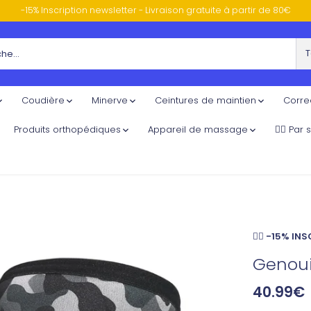
-15% Inscription newsletter - Livraison gratuite à partir de 80€
T
Coudière
Minerve
Ceintures de maintien
Corre
Produits orthopédiques
Appareil de massage
🏃‍♀️ Par
👉🏼 -15% I
Genouil
40.99€